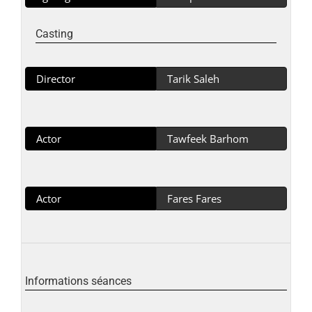
Casting
Director
Tarik Saleh
Actor
Tawfeek Barhom
Actor
Fares Fares
Informations séances