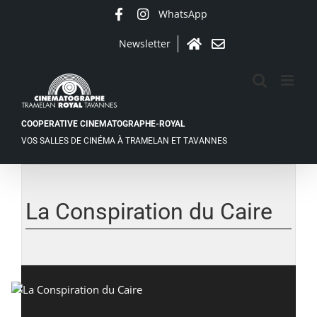
Passer
WhatsApp
Facebook
Instagram
au
contenu
Newsletter
Accueil
Contact
COOPERATIVE CINEMATOGRAPHE-ROYAL
VOS SALLES DE CINÉMA À TRAMELAN ET TAVANNES
Voir
l'image
agrandie
La Conspiration du Caire