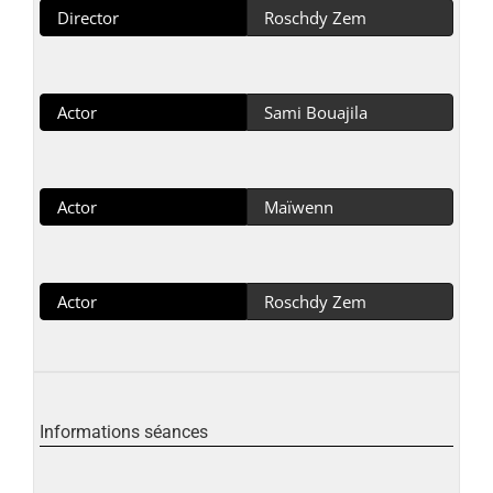
Director
Roschdy Zem
Actor
Sami Bouajila
Actor
Maïwenn
Actor
Roschdy Zem
Informations séances