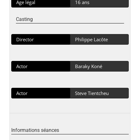
Age légal
16 ans
Casting
Director
Philippe Lacôte
Actor
Baraky Koné
Actor
Steve Tientcheu
Informations séances