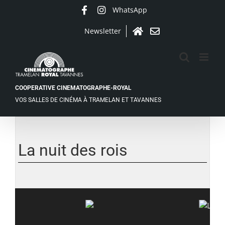
Passer
WhatsApp
Facebook
Instagram
au
contenu
Newsletter
Accueil
Contact
COOPERATIVE CINEMATOGRAPHE-ROYAL
VOS SALLES DE CINÉMA À TRAMELAN ET TAVANNES
Voir
l'image
agrandie
La nuit des rois