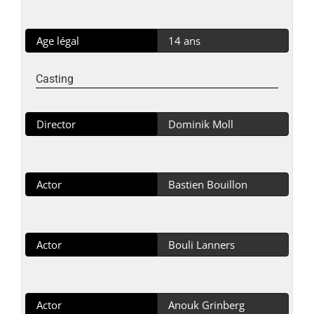
Age légal
14 ans
Casting
Director
Dominik Moll
Actor
Bastien Bouillon
Actor
Bouli Lanners
Actor
Anouk Grinberg