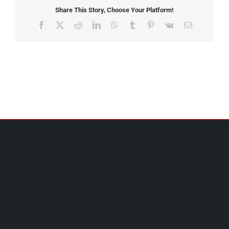
Share This Story, Choose Your Platform!
Facebook
X
Reddit
LinkedIn
WhatsApp
Tumblr
Pinterest
Vk
Email