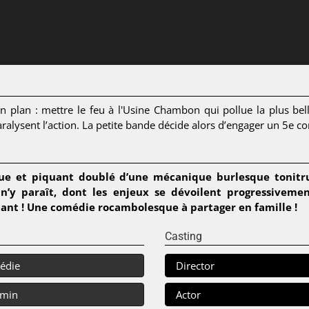
 plan : mettre le feu à l'Usine Chambon qui pollue la plus belle
aralysent l’action. La petite bande décide alors d’engager un 5e 
ue et piquant doublé d’une mécanique burlesque tonitrua
il n’y paraît, dont les enjeux se dévoilent progressive
hant ! Une comédie rocambolesque à partager en famille !
Casting
édie
Director
 min
Actor