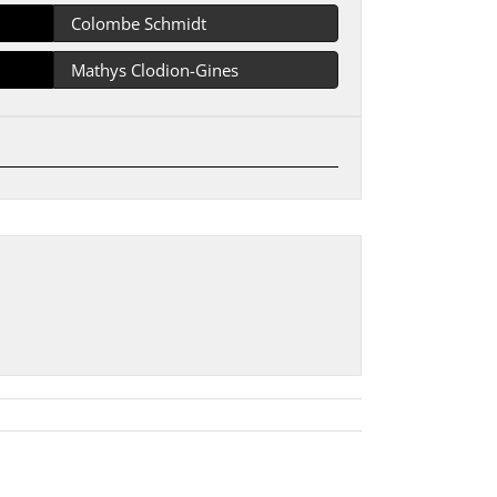
Colombe Schmidt
Mathys Clodion-Gines