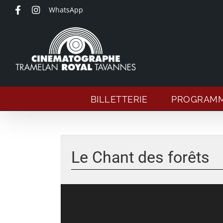
Passer
WhatsApp
au
contenu
BILLETTERIE
PROGRAM
Voir
l'image
Le Chant des forêts
agrandie