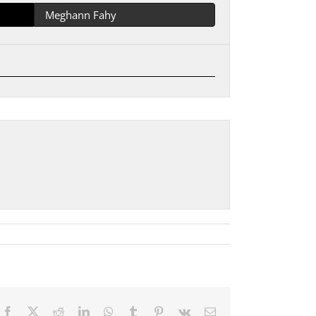
Meghann Fahy
Facebook
X
Reddit
LinkedIn
WhatsApp
Tumblr
Pinterest
Vk
Email