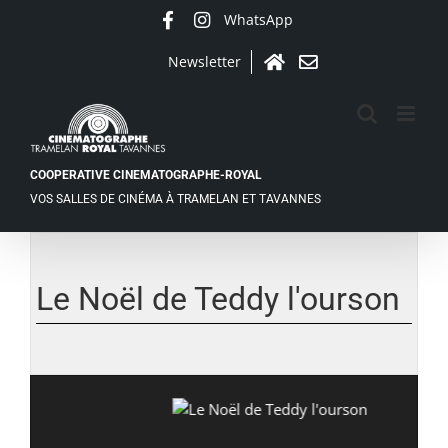
Passer
WhatsApp
Facebook
Instagram
au
contenu
Newsletter
Accueil
Contact
COOPERATIVE CINEMATOGRAPHE-ROYAL
VOS SALLES DE CINÉMA À TRAMELAN ET TAVANNES
Voir
l'image
agrandie
Le Noël de Teddy l'ourson