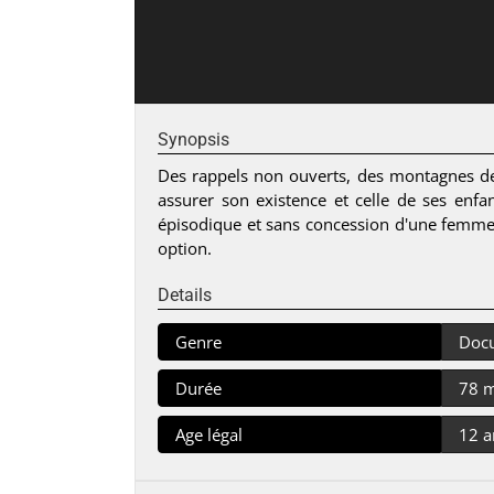
Synopsis
Des rappels non ouverts, des montagnes de 
assurer son existence et celle de ses enfant
épisodique et sans concession d'une femme
option.
Details
Genre
Doc
Durée
78 
Age légal
12 a