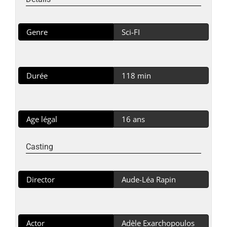
Genre
Sci-FI
Durée
118 min
Age légal
16 ans
Casting
Director
Aude-Léa Rapin
Actor
Adèle Exarchopoulos