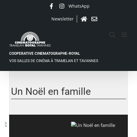
Passer
WhatsApp
Facebook
Instagram
au
contenu
Newsletter
Accueil
Contact
COOPERATIVE CINEMATOGRAPHE-ROYAL
VOS SALLES DE CINÉMA À TRAMELAN ET TAVANNES
Voir
l'image
agrandie
Un Noël en famille