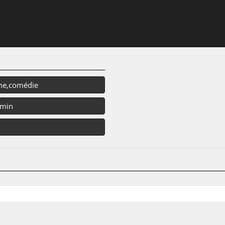
me,comédie
 min