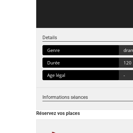
Details
Genre
dra
Durée
120
Age légal
-
Informations séances
Réservez vos places