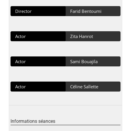
Director
Farid Bentoumi
Actor
Zita Hanrot
Actor
Sami Bouajila
Actor
Céline Sallette
Informations séances