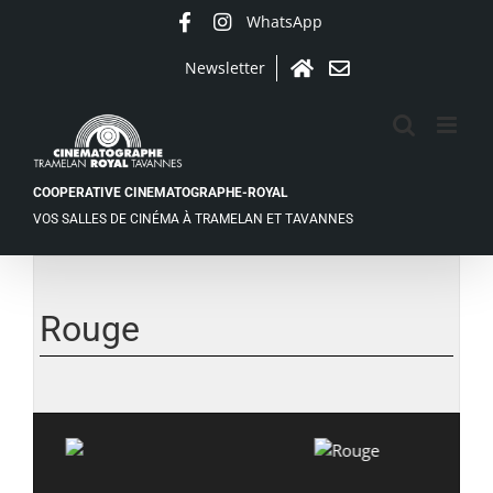
Passer
WhatsApp
Facebook
Instagram
au
contenu
Newsletter
Accueil
Contact
COOPERATIVE CINEMATOGRAPHE-ROYAL
VOS SALLES DE CINÉMA À TRAMELAN ET TAVANNES
Voir
l'image
agrandie
Rouge