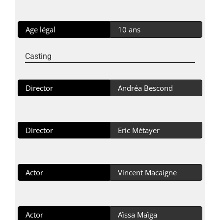
Age légal
10 ans
Casting
Director
Andréa Bescond
Director
Eric Métayer
Actor
Vincent Macaigne
Actor
Aïssa Maïga