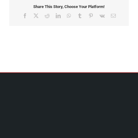
Share This Story, Choose Your Platform!
Facebook
X
Reddit
LinkedIn
WhatsApp
Tumblr
Pinterest
Vk
Email