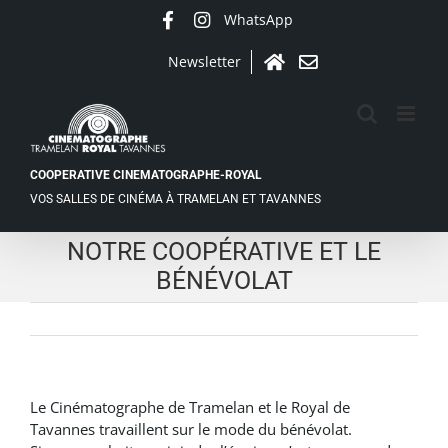
Passer
WhatsApp
Facebook
Instagram
au
contenu
Newsletter
Accueil
Contact
COOPERATIVE CINEMATOGRAPHE-ROYAL
VOS SALLES DE CINÉMA À TRAMELAN ET TAVANNES
NOTRE COOPÉRATIVE ET LE
BÉNÉVOLAT
Le Cinématographe de Tramelan et le Royal de
Tavannes travaillent sur le mode du bénévolat.