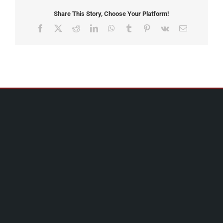
Share This Story, Choose Your Platform!
Facebook
X
Reddit
LinkedIn
WhatsApp
Tumblr
Pinterest
Vk
Email