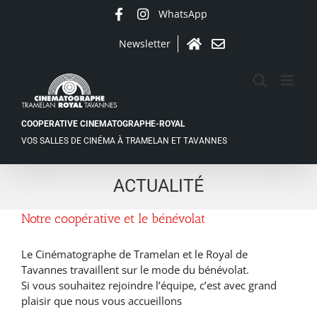
Passer
WhatsApp
Facebook
Instagram
au
contenu
Newsletter
Accueil
Contact
COOPERATIVE CINEMATOGRAPHE-ROYAL
VOS SALLES DE CINÉMA À TRAMELAN ET TAVANNES
ACTUALITÉ
Notre coopérative et le bénévolat
Le Cinématographe de Tramelan et le Royal de
Tavannes travaillent sur le mode du bénévolat.
Si vous souhaitez rejoindre l’équipe, c’est avec grand
plaisir que nous vous accueillons