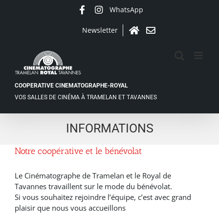
Passer
WhatsApp
Facebook
Instagram
au
contenu
Newsletter
Accueil
Contact
COOPERATIVE CINEMATOGRAPHE-ROYAL
VOS SALLES DE CINÉMA À TRAMELAN ET TAVANNES
INFORMATIONS
Notre coopérative et le bénévolat
Le Cinématographe de Tramelan et le Royal de
Tavannes travaillent sur le mode du bénévolat.
Si vous souhaitez rejoindre l’équipe, c’est avec grand
plaisir que nous vous accueillons